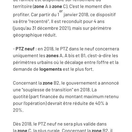
territoire (
zone
A à
zone
C). C’est le moment d’en
er
profiter. Car partir du 1
janvier 2018, ce dispositif
va être "recentré". Il est reconduit pour 4 ans
(jusqu’au 31 décembre 2021), mais sur périmètre
géographique réduit.
-
PTZ neuf
: en 2018, le PTZ dans le neuf concernera
uniquement les
zones
A, A bis et B1, c’est-à-dire les
périmètres urbains où le décalage entre l’offre et la
demande de
logements
est le plus fort.
Concernant la
zone
B2, le gouvernement a annoncé
une "souplesse de transition" en 2018. La
quotité (part financée du montant maximum retenu
pour l’opération) devrait être réduite de 40% à
20%.
Dès 2018, le PTZ neuf ne sera plus valide dans
la
zone
C, la plus rurale. Concernant la
zone
B2, il