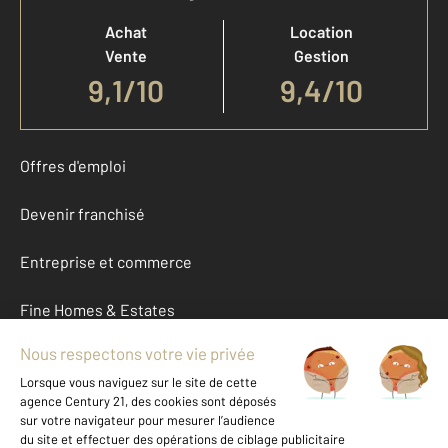
Achat
Location
Vente
Gestion
9,1
/
10
9,4/10
Offres d'emploi
Devenir franchisé
Entreprise et commerce
Fine Homes & Estates
À propos
International