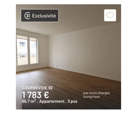
Exclusivité
COURBEVOIE 92
1 783 €
par mois charges
comprises
2
65,7 m
, Appartement
, 3 pcs