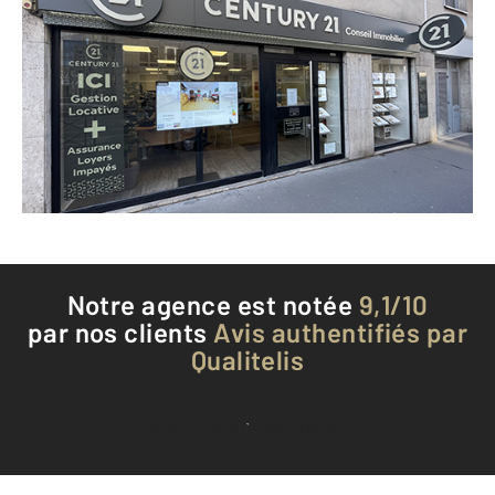
CENTURY 21 Conseil Immobilier
22 rue de l'Abreuvoir
COURBEVOIE - 92400
Envoyer un message
Téléphoner à l'agence
Notre agence est notée
9,1/10
par nos clients
Avis authentifiés par
Qualitelis
Voir tous les avis clients