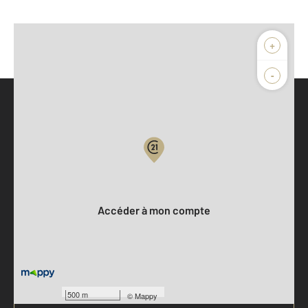
+
-
Parlons de vous, parlons biens
Votre compte :
Accéder à mon compte
500 m
©
Mappy