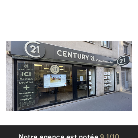
CENTURY 21 Conseil Immobilier
22 rue de l'Abreuvoir
COURBEVOIE - 92400
Envoyer un message
Téléphoner à l'agence
Notre agence est notée
9,1/10