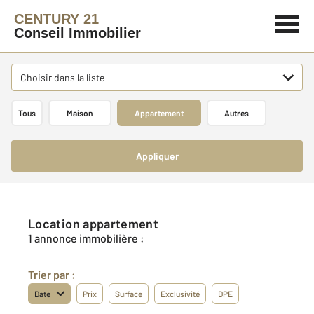
CENTURY 21
Conseil Immobilier
Choisir dans la liste
Tous
Maison
Appartement
Autres
Appliquer
Location appartement
1 annonce immobilière :
Trier par :
Date
Prix
Surface
Exclusivité
DPE