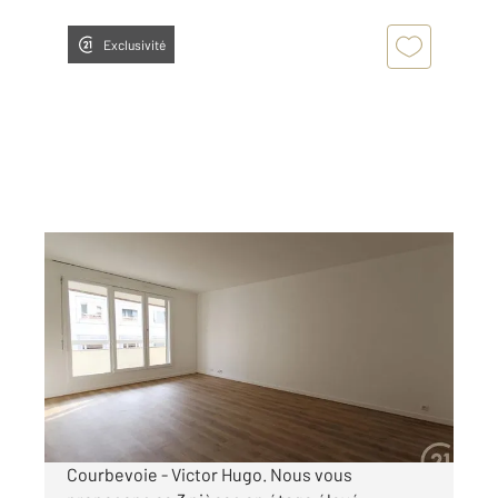
Exclusivité
COURBEVOIE 92
2
65,71 m
, 3 pièces
Ref : 23122
Appartement F3 à louer
1 783 €
par mois charges comprises
Courbevoie - Victor Hugo. Nous vous