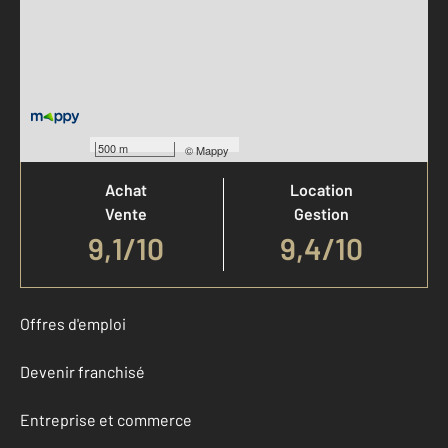
Votre agence est notée
500 m
©
Mappy
Achat
Location
Vente
Gestion
9,1
/
10
9,4/10
Offres d'emploi
Devenir franchisé
Entreprise et commerce