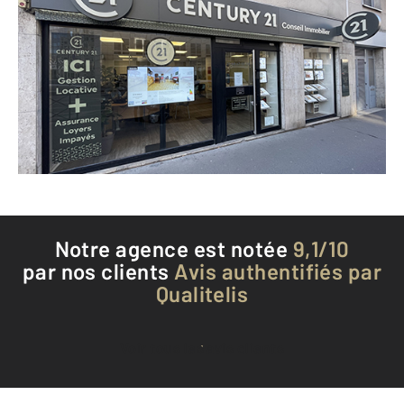
CENTURY 21 Conseil Immobilier
22 rue de l'Abreuvoir
COURBEVOIE - 92400
Envoyer un message
Téléphoner à l'agence
Notre agence est notée
9,1/10
par nos clients
Avis authentifiés par
Qualitelis
Voir tous les avis clients