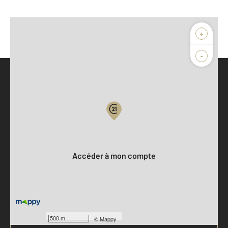
+
-
Parlons de vous, parlons biens
Votre compte :
Accéder à mon compte
500 m
©
Mappy