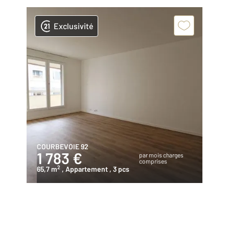
Exclusivité
COURBEVOIE 92
1 783 €
par mois charges
comprises
2
65,7 m
, Appartement
, 3 pcs