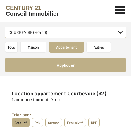
CENTURY 21
Conseil Immobilier
COURBEVOIE (92400)
Tous
Maison
Appartement
Autres
Appliquer
Location appartement Courbevoie (92)
1 annonce immobilière :
Trier par :
Date
Prix
Surface
Exclusivité
DPE