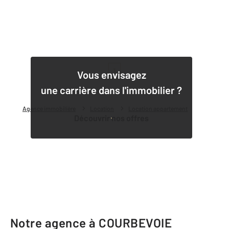
1
Vous envisagez
une carrière dans l'immobilier ?
Agence immobilière
Location
Location appartement
Découvrir nos offres
Notre agence à COURBEVOIE