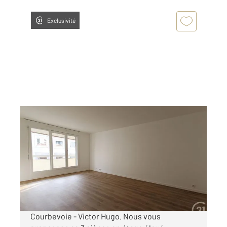
Exclusivité
COURBEVOIE 92
2
65,71 m
, 3 pièces
Ref : 23122
Appartement F3 à louer
1 783 €
par mois charges comprises
Courbevoie - Victor Hugo. Nous vous