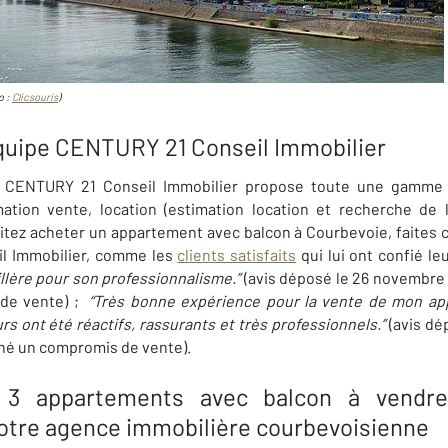
o :
Clicsouris
)
quipe CENTURY 21 Conseil Immobilier
e CENTURY 21 Conseil Immobilier propose toute une gamme 
ation vente, location (estimation location et recherche de lo
tez acheter un appartement avec balcon à Courbevoie, faites c
l Immobilier, comme les
clients satisfaits
qui lui ont confié le
illère pour son professionnalisme.”
(avis déposé le 26 novembre 
 de vente) ;
“Très bonne expérience pour la vente de mon app
rs ont été réactifs, rassurants et très professionnels.”
(avis dé
gné un compromis de vente).
 3 appartements avec balcon à vendre
otre agence immobilière courbevoisienne