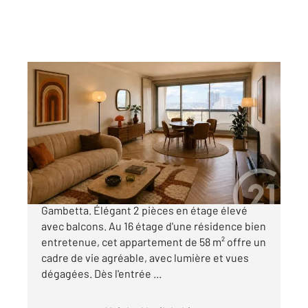
COURBEVOIE 92
2
57,64 m
, 2 pièces
Ref : 22995
Appartement F2 à vendre
348 000 €
Exclusivité Century 21. Courbevoie-avenue
Gambetta. Élégant 2 pièces en étage élevé
avec balcons. Au 16 étage d'une résidence bien
entretenue, cet appartement de 58 m² offre un
cadre de vie agréable, avec lumière et vues
dégagées. Dès l'entrée ...