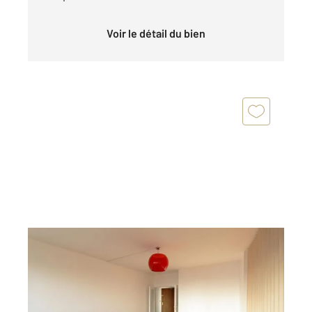
Voir le détail du bien
COURBEVOIE 92
2
68,03 m
, 2 pièces
Ref : 23023
Appartement F2 à vendre