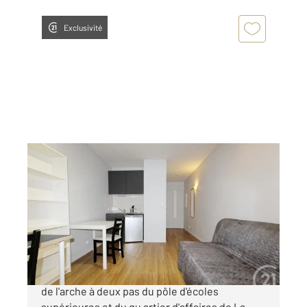
Exclusivité
COURBEVOIE 92
2
19,96 m
, 1 pièce
Ref : 23138
Appartement F1 à vendre
159 000 €
Exclusivité Century 21. Courbevoie Faubourg
de l'arche à deux pas du pôle d'écoles
supérieures et du qu artier d'affaires de La