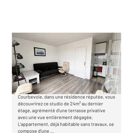
COURBEVOIE 92
2
24,46 m
, 1 pièce
Ref : 23093
Appartement F1 à vendre
219 000 €
Century 21 Exclusivité. Au cœur de
Courbevoie, dans une résidence réputée, vous
découvrirez ce studio de 24m² au dernier
étage, agrémenté d'une terrasse privative
avec une vue entièrement dégagée.
L'appartement, déjà habitable sans travaux, se
compose d'une ...