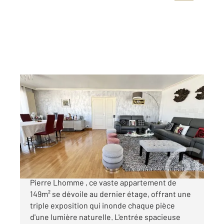
COURBEVOIE 92
2
149,23 m
, 6 pièces
Ref : 23059
Appartement F6 à vendre
1 175 000 €
Au cœur du quartier piétonnier de de la rue
Pierre Lhomme , ce vaste appartement de
149m² se dévoile au dernier étage, offrant une
triple exposition qui inonde chaque pièce
d'une lumière naturelle. L'entrée spacieuse