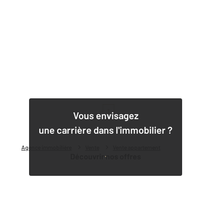
1
Vous envisagez
une carrière dans l'immobilier ?
Agence immobilière
Vente
Vente appartement
Découvrir nos offres