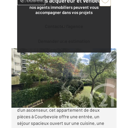
Vous êtes acquéreur et vendeur,
Exclusivité
nos agents immobiliers peuvent vous
accompagner dans vos projets
Contacter l'agence
Demander une estimation
COURBEVOIE 92
2
40,76 m
, 2 pièces
Ref : 22956
Appartement F2 à vendre
295 000 €
Situé au premier étage d'un immeuble équipé
d'un ascenseur, cet appartement de deux
pièces à Courbevoie offre une entrée, un
séjour spacieux ouvert sur une cuisine, une