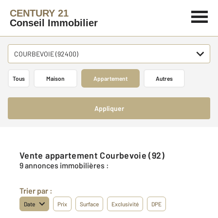
CENTURY 21
Conseil Immobilier
COURBEVOIE (92400)
Tous
Maison
Appartement
Autres
Appliquer
Vente appartement Courbevoie (92)
9 annonces immobilières :
Trier par :
Date
Prix
Surface
Exclusivité
DPE